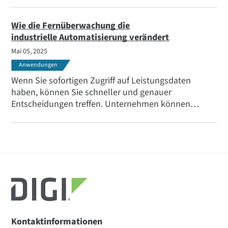
in den Bereichen Fertigung, Energie und
Automatisierung ermöglicht - und warum Ihr
Unternehmen es braucht, um wettbewerbsfähig zu
Wie die Fernüberwachung die
bleiben.
industrielle Automatisierung verändert
Mai 05, 2025
Anwendungen
Wenn Sie sofortigen Zugriff auf Leistungsdaten
haben, können Sie schneller und genauer
Entscheidungen treffen. Unternehmen können
Prozesse optimieren, Ineffizienzen erkennen und
Verschwendung reduzieren - und das alles bei
verbesserter Produktivität. Erfahren Sie in diesem
Blog-Beitrag, wie Digi Axess Ihnen dabei hilft.
Kontaktinformationen