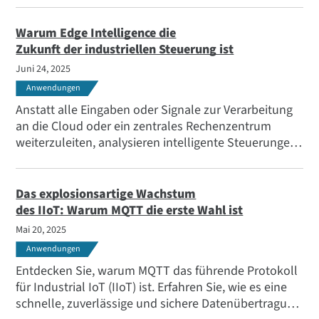
den Digi Connect Sensor XRT-M und den Digi Z45
Industrial Controller.
Warum Edge Intelligence die
Zukunft der industriellen Steuerung ist
Juni 24, 2025
Anwendungen
Anstatt alle Eingaben oder Signale zur Verarbeitung
an die Cloud oder ein zentrales Rechenzentrum
weiterzuleiten, analysieren intelligente Steuerungen
am Netzwerkrand die Daten lokal, handeln sofort
und senden nur die wichtigsten Informationen
weiter. Erfahren Sie mehr in unserem Blog.
Das explosionsartige Wachstum
des IIoT: Warum MQTT die erste Wahl ist
Mai 20, 2025
Anwendungen
Entdecken Sie, warum MQTT das führende Protokoll
für Industrial IoT (IIoT) ist. Erfahren Sie, wie es eine
schnelle, zuverlässige und sichere Datenübertragung