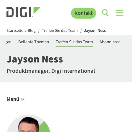
Kontakt
Startseite
Blog
Treffen Sie das Team
Jayson Ness
/
/
/
ungen
Beliebte Themen
Treffen Sie das Team
Abonnieren
De
Jayson Ness
Produktmanager, Digi International
Menü
Erkunden Sie den Blog
IoT Trends
Technische Einblicke