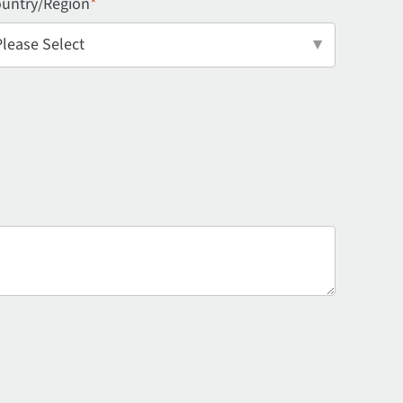
untry/Region
*