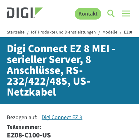
Kontakt
Startseite
IoT Produkte und Dienstleistungen
Modelle
EZ08-C
/
/
/
Digi Connect EZ 8 MEI -
serieller Server, 8
Anschlüsse, RS-
232/422/485, US-
Netzkabel
Bezogen auf:
Digi Connect EZ 8
Teilenummer:
EZ08-C100-US