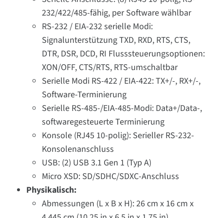
232/422/485-fähig, per Software wählbar
RS-232 / EIA-232 serielle Modi:
Signalunterstützung TXD, RXD, RTS, CTS,
DTR, DSR, DCD, RI Flusssteuerungsoptionen:
XON/OFF, CTS/RTS, RTS-umschaltbar
Serielle Modi RS-422 / EIA-422: TX+/-, RX+/-,
Software-Terminierung
Serielle RS-485-/EIA-485-Modi: Data+/Data-,
softwaregesteuerte Terminierung
Konsole (RJ45 10-polig): Serieller RS-232-
Konsolenanschluss
USB: (2) USB 3.1 Gen 1 (Typ A)
Micro XSD: SD/SDHC/SDXC-Anschluss
Physikalisch:
Abmessungen (L x B x H): 26 cm x 16 cm x
4,445 cm (10,25 in x 6,5 in x 1,75 in)