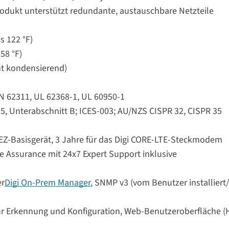
dukt unterstützt redundante, austauschbare Netzteile
s 122 °F)
58 °F)
cht kondensierend)
 EN 62311, UL 62368-1, UL 60950-1
15, Unterabschnitt B; ICES-003; AU/NZS CISPR 32, CISPR 35
 EZ-Basisgerät, 3 Jahre für das Digi CORE-LTE-Steckmodem
e Assurance mit 24x7 Expert Support inklusive
r
Digi On-Prem Manager
, SNMP v3 (vom Benutzer installiert/
ur Erkennung und Konfiguration, Web-Benutzeroberfläche (H