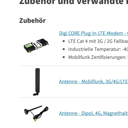
Zubehör und verwandte 
Zubehör
Digi CORE Plug-In LTE-Modem - G
LTE Cat 4 mit 3G / 2G Fallba
Industrielle Temperatur: -40 
Mobilfunk Zertifizierungen:
Antenne - Mobilfunk, 3G/4G/LTE
Antenne - Dipol, 4G, Magnethalt