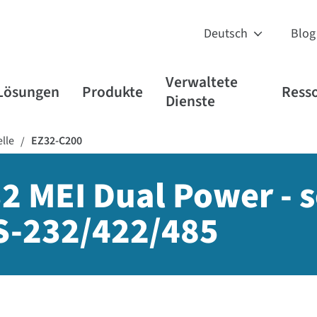
Blog
Verwaltete
Lösungen
Produkte
Ress
Dienste
lle
EZ32-C200
/
2 MEI Dual Power - s
S-232/422/485