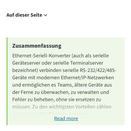
Auf dieser Seite
Introduction
What Is an Ethernet Serial Converter
Converter vs Device Server vs Terminal Server
Zusammenfassung
Advantages
Ethernet-Seriell-Konverter (auch als serielle
Use Cases by Industry
Geräteserver oder serielle Terminalserver
bezeichnet) verbinden serielle RS-232/422/485-
How to Choose
Geräte mit modernen Ethernet/IP-Netzwerken
Digi Serial Products
und ermöglichen es Teams, ältere Geräte aus
Conclusion
der Ferne zu überwachen, zu verwalten und
FAQ
Fehler zu beheben, ohne sie ersetzen zu
müssen. Zu den wichtigsten Vorteilen zählen
weniger Vor-Ort-Einsätze, geringere
Read more
Betriebskosten und verbesserte Sicherheit. Sie
kommen in der Industrie, bei