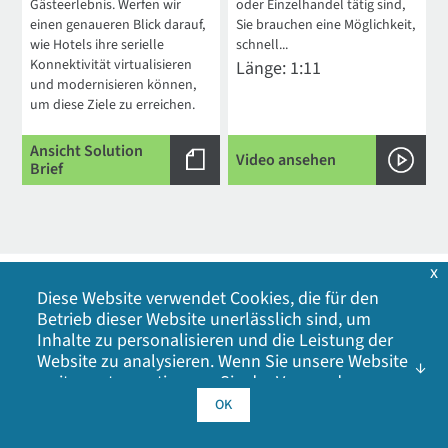
Gästeerlebnis. Werfen wir
oder Einzelhandel tätig sind,
einen genaueren Blick darauf,
Sie brauchen eine Möglichkeit,
wie Hotels ihre serielle
schnell...
Konnektivität virtualisieren
Länge: 1:11
und modernisieren können,
um diese Ziele zu erreichen.
Ansicht Solution
Video ansehen
Brief
x
Diese Website verwendet Cookies, die für den
Betrieb dieser Website unerlässlich sind, um
Inhalte zu personalisieren und die Leistung der
Website zu analysieren. Wenn Sie unsere Website
weiter nutzen, stimmen Sie der Verwendung
Kontaktinformationen
unserer Cookies zu. Klicken Sie auf OK, um Ihr
OK
1-877-912-3444
Sicherheitsanfragen
Einverständnis mit unserer
Cookie-Richtlinie
zu
geben, einschließlich Werbe-Cookies, Analyse-