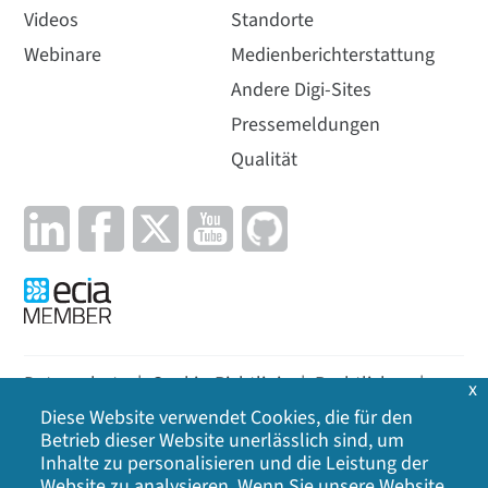
Videos
Standorte
Webinare
Medienberichterstattung
Andere Digi-Sites
Pressemeldungen
Qualität
Datenschutz
|
Cookie-Richtlinie
|
Rechtliches
|
x
Diese Website verwendet Cookies, die für den
Lageplan
Betrieb dieser Website unerlässlich sind, um
Inhalte zu personalisieren und die Leistung der
©
2026
Digi International Inc. Alle Rechte
Website zu analysieren. Wenn Sie unsere Website