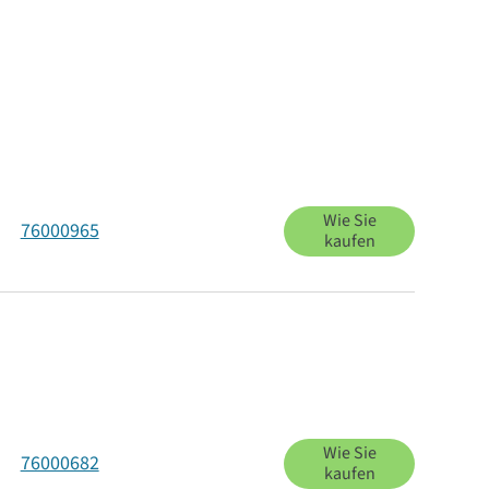
Wie Sie
76000965
kaufen
Wie Sie
76000682
kaufen