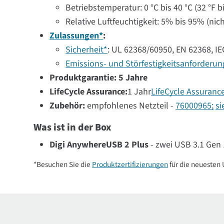
Betriebstemperatur: 0 °C bis 40 °C (32 °F bi
Relative Luftfeuchtigkeit: 5% bis 95% (ni
Zulassungen*
:
Sicherheit*
: UL 62368/60950, EN 62368, IE
Emissions- und Störfestigkeitsanforderu
Produktgarantie: 5 Jahre
LifeCycle Assurance:
1 Jahr
LifeCycle Assuranc
Zubehör:
empfohlenes Netzteil -
76000965;
si
Was ist in der Box
Digi AnywhereUSB 2 Plus
- zwei USB 3.1 Gen 
*Besuchen Sie die
Produktzertifizierungen
für die neuesten