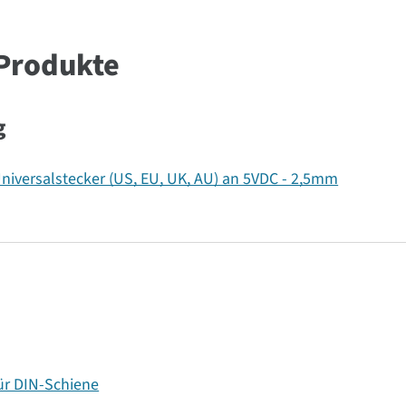
Produkte
g
Universalstecker (US, EU, UK, AU) an 5VDC - 2,5mm
ür DIN-Schiene