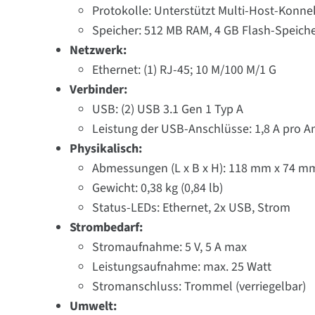
Protokolle: Unterstützt Multi-Host-Konne
Speicher: 512 MB RAM, 4 GB Flash-Speich
Netzwerk:
Ethernet: (1) RJ-45; 10 M/100 M/1 G
Verbinder:
USB: (2) USB 3.1 Gen 1 Typ A
Leistung der USB-Anschlüsse: 1,8 A pro An
Physikalisch:
Abmessungen (L x B x H): 118 mm x 74 mm x
Gewicht: 0,38 kg (0,84 lb)
Status-LEDs: Ethernet, 2x USB, Strom
Strombedarf:
Stromaufnahme: 5 V, 5 A max
Leistungsaufnahme: max. 25 Watt
Stromanschluss: Trommel (verriegelbar)
Umwelt: