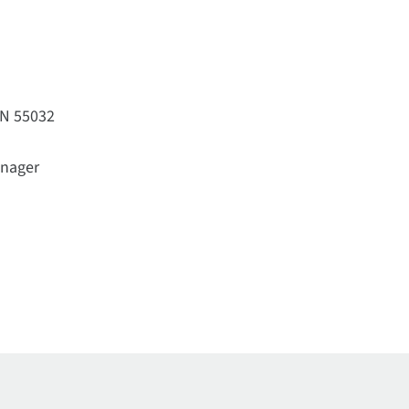
EN 55032
anager