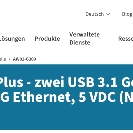
Blog
Verwaltete
Lösungen
Produkte
Ress
Dienste
lle
AW02-G300
/
us - zwei USB 3.1 G
G Ethernet, 5 VDC (N