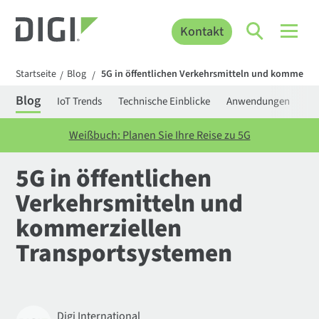
Kontakt
Startseite
Blog
5G in öffentlichen Verkehrsmitteln und kommerzi
/
/
Blog
IoT Trends
Technische Einblicke
Anwendungen
Be
Weißbuch: Planen Sie Ihre Reise zu 5G
5G in öffentlichen
Verkehrsmitteln und
kommerziellen
Transportsystemen
Digi International