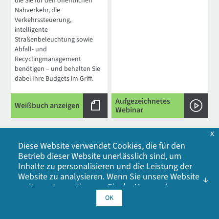
die Sie für den öffentlichen
Nahverkehr, die
Verkehrssteuerung,
intelligente
Straßenbeleuchtung sowie
Abfall- und
Recyclingmanagement
benötigen – und behalten Sie
dabei Ihre Budgets im Griff.
Aufgezeichnetes
Weißbuch anzeigen
Webinar
x
Diese Website verwendet Cookies, die für den
Betrieb dieser Website unerlässlich sind, um
Inhalte zu personalisieren und die Leistung der
Website zu analysieren. Wenn Sie unsere Website
weiter nutzen, stimmen Sie der Verwendung
Dual APN in Transit-
Schutz der
unserer Cookies zu. Klicken Sie auf OK, um Ihr
OK
Einverständnis mit unserer
Cookie-Richtlinie
zu
Anwendungen:
Cybersicherheit im
geben, einschließlich Werbe-Cookies, Analyse-