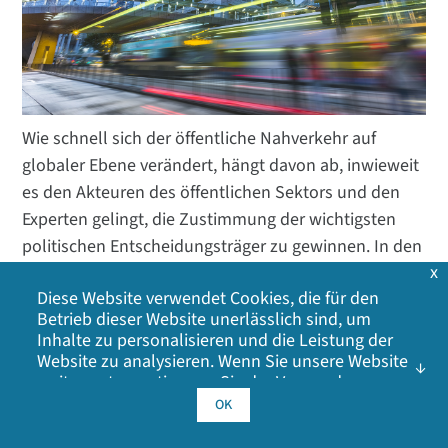
Wie schnell sich der öffentliche Nahverkehr auf
globaler Ebene verändert, hängt davon ab, inwieweit
es den Akteuren des öffentlichen Sektors und den
Experten gelingt, die Zustimmung der wichtigsten
politischen Entscheidungsträger zu gewinnen. In den
x
Industrieländern müssen die Verkehrsbetriebe die
Diese Website verwendet Cookies, die für den
Herausforderungen bewältigen, die die veraltete
Betrieb dieser Website unerlässlich sind, um
Infrastruktur mit sich bringt, während die
Inhalte zu personalisieren und die Leistung der
Entwicklungsländer datengesteuerte Lösungen in die
Website zu analysieren. Wenn Sie unsere Website
noch im Aufbau befindliche Infrastruktur integrieren.
weiter nutzen, stimmen Sie der Verwendung
unserer Cookies zu. Klicken Sie auf OK, um Ihr
OK
Auf dem weiteren
Weg hin zu 5G
sind Meilensteine
Einverständnis mit unserer
Cookie-Richtlinie
zu
geben, einschließlich Werbe-Cookies, Analyse-