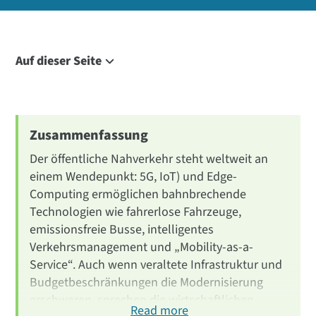
Auf dieser Seite
5G, IoT & Edge
New Technologies
Current State
Zusammenfassung
Incentives to Improve
Der öffentliche Nahverkehr steht weltweit an
Adoption Challenges
einem Wendepunkt: 5G, IoT) und Edge-
Computing ermöglichen bahnbrechende
Solving Problems
Technologien wie fahrerlose Fahrzeuge,
Outlook
emissionsfreie Busse, intelligentes
New Transit Tech FAQ
Verkehrsmanagement und „Mobility-as-a-
Service“. Auch wenn veraltete Infrastruktur und
Budgetbeschränkungen die Modernisierung
erschweren, sprechen die wirtschaftlichen
Read more