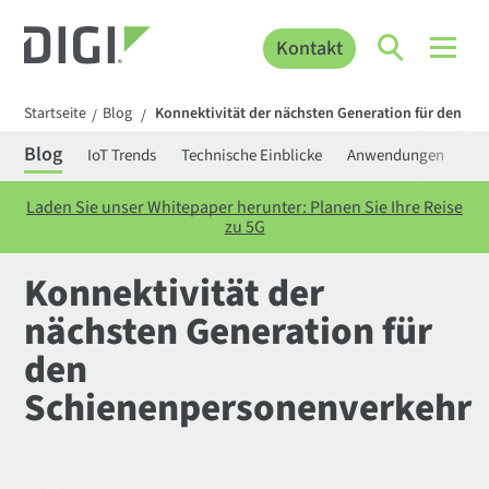
Kontakt
Startseite
Blog
Konnektivität der nächsten Generation für den S
/
/
Blog
IoT Trends
Technische Einblicke
Anwendungen
Be
Laden Sie unser Whitepaper herunter: Planen Sie Ihre Reise
zu 5G
Konnektivität der
nächsten Generation für
den
Schienenpersonenverkehr