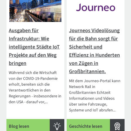
Ausgaben für
Journeos Videolösung
Infrastruktur: Wie
für die Bahn sorgt für
intelligente Städte IoT
Sicherheit und
Projekte auf den Weg
Effizienz in Hunderten
bringen
von Zügen in
Großbritannien.
Während sich die Wirtschaft
von der COVID-19-Pandemie
Mit dem Journeo-Portal kann
erholt, bereiten sich die
Network Rail in
Verantwortlichen in den
Großbritannien Echtzeit
Regierungen - insbesondere in
Informationen und Videos
den USA - darauf vor,...
über seine Fahrzeuge,
Systeme und IoT abrufen...
Blog lesen
Geschichte lesen