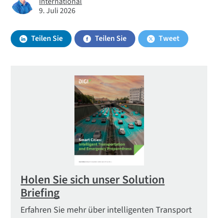
International
Ergebnisse von Smart Cities messbar und
9. Juli 2026
skalierbar sind. Digi International bildet mit
seinen Mobilfunk , IoT und seiner Plattform für
Teilen Sie
Teilen Sie
Tweet
die Fernverwaltung von Geräten das Rückgrat
der Konnektivität hinter vielen dieser Projekte.
Da der weltweite Smart-City-Markt bis 2030
voraussichtlich ein Volumen von 1,4 Billionen
US-Dollar erreichen wird, ist der Wettlauf um
den Aufbau einer sicheren und zuverlässigen
städtischen Konnektivitätsinfrastruktur in
vollem Gange.
Holen Sie sich unser Solution
Briefing
Erfahren Sie mehr über intelligenten Transport