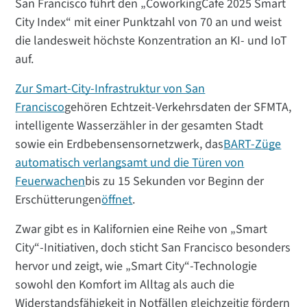
San Francisco führt den „CoworkingCafe 2025 Smart
City Index“ mit einer Punktzahl von 70 an und weist
die landesweit höchste Konzentration an KI- und IoT
auf.
Zur Smart-City-Infrastruktur von San
Francisco
gehören Echtzeit-Verkehrsdaten der SFMTA,
intelligente Wasserzähler in der gesamten Stadt
sowie ein Erdbebensensornetzwerk, das
BART-Züge
automatisch verlangsamt und die Türen von
Feuerwachen
bis zu 15 Sekunden vor Beginn der
Erschütterungen
öffnet
.
Zwar gibt es in Kalifornien eine Reihe von „Smart
City“-Initiativen, doch sticht San Francisco besonders
hervor und zeigt, wie „Smart City“-Technologie
sowohl den Komfort im Alltag als auch die
Widerstandsfähigkeit in Notfällen gleichzeitig fördern