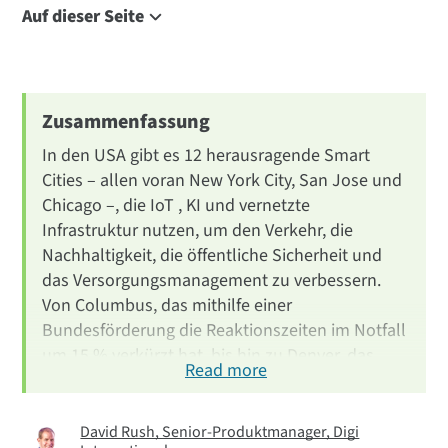
Auf dieser Seite
Top 12 Smart Cities in the U.S.
What Is a Smart City?
Top Smart Cities (2026)
Zusammenfassung
Looking to 2030
In den USA gibt es 12 herausragende Smart
How Digi Supports Smart Cities
Cities – allen voran New York City, San Jose und
Chicago –, die IoT , KI und vernetzte
Next Steps Toward Building Smarter Cities
Infrastruktur nutzen, um den Verkehr, die
Smart City FAQs
Nachhaltigkeit, die öffentliche Sicherheit und
Contact & Next Steps
das Versorgungsmanagement zu verbessern.
Von Columbus, das mithilfe einer
Bundesförderung die Reaktionszeiten im Notfall
um 15 % verkürzt hat, bis hin zu Denver, das
Read more
durch vernetzte Solar- und Speichersysteme die
Spitzenbelastung des Stromnetzes um 31 %
reduziert hat – diese Städte beweisen, dass die
David Rush, Senior-Produktmanager, Digi