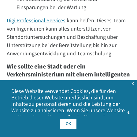
Einsparungen bei der Wartung
Digi Professional Services
kann helfen. Dieses Team
von Ingenieuren kann alles unterstützen, von
Standortuntersuchungen und Beschaffung über
Unterstützung bei der Bereitstellung bis hin zur
Anwendungsentwicklung und Teamschulung.
Wie sollte eine Stadt oder ein
Verkehrsministerium mit einem intelligenten
Verkehrsinfrastrukturprojekt beginnen?
x
Diese Website verwendet Cookies, die für den
Hier sind einige wichtige Schritte zur Planung eines
Betrieb dieser Website unerlässlich sind, um
intelligenten Verkehrsmanagementsystems.
Inhalte zu personalisieren und die Leistung der
Website zu analysieren. Wenn Sie unsere Website
Beginnen Sie mit einem Pilotgebiet oder -
weiter nutzen, stimmen Sie der Verwendung
korridor, um die Leistung und die Messwerte zu
unserer Cookies zu. Klicken Sie auf OK, um Ihr
OK
Einverständnis mit unserer
Cookie-Richtlinie
zu
validieren.
geben, einschließlich Werbe-Cookies, Analyse-