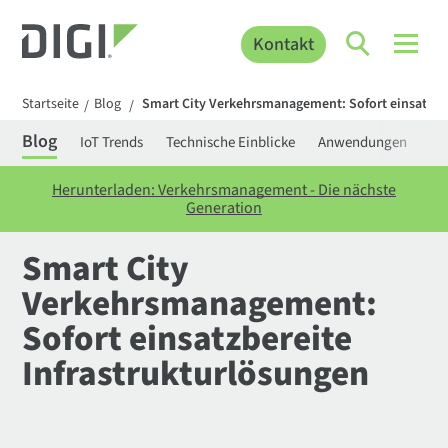
Kontakt
Startseite
Blog
Smart City Verkehrsmanagement: Sofort einsatzber
/
/
Blog
IoT Trends
Technische Einblicke
Anwendungen
Be
Herunterladen: Verkehrsmanagement - Die nächste
Generation
Smart City
Verkehrsmanagement:
Sofort einsatzbereite
Infrastrukturlösungen