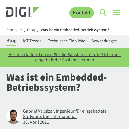
Kontakt
Startseite
Blog
Was ist ein Embedded-Betriebssystem?
/
/
Blog
IoT Trends
Technische Einblicke
Anwendungen
Be
Herunterladen: Lernen Sie die Bausteine für die Sicherheit
eingebetteter Systeme kennen
Was ist ein Embedded-
Betriebssystem?
Gabriel Valcázar, Ingenieur für eingebettete
Software, Digi International
30. April 2021