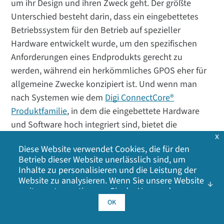
um ihr Design und ihren Zweck geht. Der größte
Unterschied besteht darin, dass ein eingebettetes
Betriebssystem für den Betrieb auf spezieller
Hardware entwickelt wurde, um den spezifischen
Anforderungen eines Endprodukts gerecht zu
werden, während ein herkömmliches GPOS eher für
allgemeine Zwecke konzipiert ist. Und wenn man
nach Systemen wie dem
Digi ConnectCore®
Produktfamilie
, in dem die eingebettete Hardware
und Software hoch integriert sind, bietet die
x
optimalste Entwicklungsumgebung.
Diese Website verwendet Cookies, die für den
Betrieb dieser Website unerlässlich sind, um
Inhalte zu personalisieren und die Leistung der
Website zu analysieren. Wenn Sie unsere Website
weiter nutzen, stimmen Sie der Verwendung
unserer Cookies zu. Klicken Sie auf OK, um Ihr
OK
Einverständnis mit unserer
Cookie-Richtlinie
zu
geben, einschließlich Werbe-Cookies, Analyse-