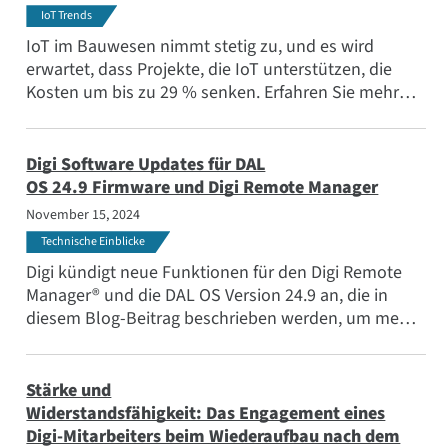
IoT Trends
IoT im Bauwesen nimmt stetig zu, und es wird
erwartet, dass Projekte, die IoT unterstützen, die
Kosten um bis zu 29 % senken. Erfahren Sie mehr
über die vielen Initiativen und die Lösungen, die sie
unterstützen.
Digi Software Updates für DAL
OS 24.9 Firmware und Digi Remote Manager
November 15, 2024
Technische Einblicke
Digi kündigt neue Funktionen für den Digi Remote
Manager® und die DAL OS Version 24.9 an, die in
diesem Blog-Beitrag beschrieben werden, um mehr
Erkenntnisse zu gewinnen, neue Funktionen
hinzuzufügen und auf neue
Sicherheitsinformationen zu reagieren.
Stärke und
Widerstandsfähigkeit: Das Engagement eines
Digi-Mitarbeiters beim Wiederaufbau nach dem