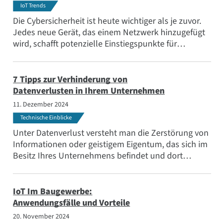
IoT Trends
Die Cybersicherheit ist heute wichtiger als je zuvor.
Jedes neue Gerät, das einem Netzwerk hinzugefügt
wird, schafft potenzielle Einstiegspunkte für
Cyberkriminelle, wenn keine robusten
Sicherheitsmaßnahmen getroffen werden. In diesem
Blogbeitrag erfahren Sie mehr über
7 Tipps zur Verhinderung von
Cybersicherheitstrends und bewährte Verfahren.
Datenverlusten in Ihrem Unternehmen
11. Dezember 2024
Technische Einblicke
Unter Datenverlust versteht man die Zerstörung von
Informationen oder geistigem Eigentum, das sich im
Besitz Ihres Unternehmens befindet und dort
gespeichert ist. Dieser Verlust kann vorsätzlich und
böswillig oder unbeabsichtigt sein. In diesem Blog
erfahren Sie, wie Data Loss Prevention dazu beiträgt,
IoT Im Baugewerbe:
diesen Verlust unabhängig von der Ursache zu
Anwendungsfälle und Vorteile
verhindern.
20. November 2024