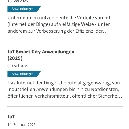
13. Mai 2025
Anwendungen
Unternehmen nutzen heute die Vorteile von IoT
(Internet der Dinge) auf vielfältige Weise - unter
anderem zur Verbesserung der Effizienz, der
Sicherheit, der Überwachung von entfernten und
schwer zugänglichen Geräten und der Fähigkeit,
wettbewerbsfähiger zu sein, besser auf Kunden zu
IoT Smart City Anwendungen
reagieren und sicherzustellen, dass die Prozesse den
(2025)
gesetzlichen Vorschriften entsprechen.
8. April 2025
Anwendungen
Das Internet der Dinge ist heute allgegenwärtig, von
industriellen Anwendungen bis hin zu Notdiensten,
öffentlichen Verkehrsmitteln, öffentlicher Sicherheit,
Stadtbeleuchtung und anderen Smart-City-
Anwendungen. Erfahren Sie mehr über die
Anwendungen, treibenden Faktoren und Vorteile.
IoT
14. Februar 2025