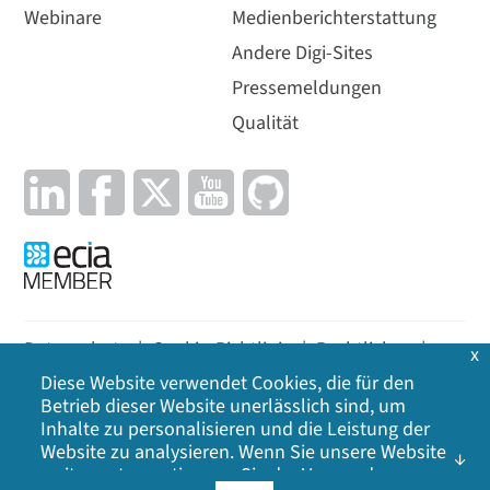
Webinare
Medienberichterstattung
Andere Digi-Sites
Pressemeldungen
Qualität
Datenschutz
|
Cookie-Richtlinie
|
Rechtliches
|
x
Diese Website verwendet Cookies, die für den
Lageplan
Betrieb dieser Website unerlässlich sind, um
Inhalte zu personalisieren und die Leistung der
©
2026
Digi International Inc. Alle Rechte
Website zu analysieren. Wenn Sie unsere Website
vorbehalten.
weiter nutzen, stimmen Sie der Verwendung