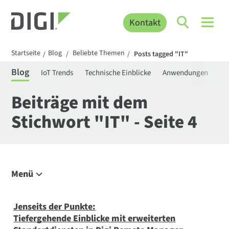
Kontakt
Startseite
Blog
Beliebte Themen
/
/
/
Posts tagged "IT"
Blog
IoT Trends
Technische Einblicke
Anwendungen
Be
Beiträge mit dem
Stichwort "IT" - Seite 4
Menü
Erkunden Sie den Blog
IoT Trends
Jenseits der Punkte:
Tiefergehende Einblicke mit erweiterten
Technische Einblicke