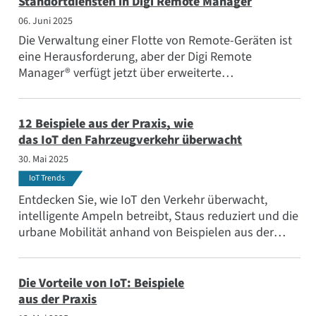
Standortdiensten in Digi Remote Manager
Anwendungen
06. Juni 2025
Beliebte Themen
Die Verwaltung einer Flotte von Remote-Geräten ist
eine Herausforderung, aber der Digi Remote
Treffen Sie das Team
Manager® verfügt jetzt über erweiterte
Abonnieren
Standortdienste, die diese Aufgabe wesentlich
erleichtern. Visualisieren Sie Ihre Geräte auf einer
Karte mit Filtern für Netzbetreiber, SIM-Anbieter,
12 Beispiele aus der Praxis, wie
Verbindungsstatus und mehr. Lesen Sie unseren
das IoT den Fahrzeugverkehr überwacht
Blog, um mehr über diese Funktionen zu erfahren.
30. Mai 2025
IoT Trends
Entdecken Sie, wie IoT den Verkehr überwacht,
intelligente Ampeln betreibt, Staus reduziert und die
urbane Mobilität anhand von Beispielen aus der
Praxis verändert.
Die Vorteile von IoT: Beispiele
aus der Praxis