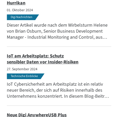
Hurrikan
01. Oktober 2024
Digi Nachrichten
Dieser Artikel wurde nach dem Wirbelsturm Helene
von Brian Osburn, Senior Business Development
Manager - Industrial Monitoring and Control, aus
dem Infrastrukturmanagement-Team von Digi
veröffentlicht. Wir sind immer stolz auf die harte
Arbeit und das Engagement unserer Mitarbeiter, aber
IoT am Arbeitsplatz: Schutz
als dieser Mitarbeiter über sich hinauswuchs, hielten
sensibler Daten vor Insider-Risiken
wir es für einen guten Zeitpunkt, seine Geschichte zu
27. September 2024
erzählen.
Technische Einblicke
IoT Cybersicherheit am Arbeitsplatz ist ein relativ
neuer Bereich, der sich auf Risiken innerhalb des
Unternehmens konzentriert. In diesem Blog-Beitrag
erfahren Sie mehr über bewährte Praktiken für die
Sicherheit von Insidern in Unternehmen.
Neue Digi AnywhereUSB Plus