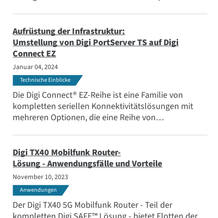
Lernen Sie die neuesten Verbesserungen kennen,
mit DAL OS 23.12.
Aufrüstung der Infrastruktur:
Umstellung von Digi PortServer TS auf Digi
Connect EZ
Januar 04, 2024
Technische Einblicke
Die Digi Connect® EZ-Reihe ist eine Familie von
kompletten seriellen Konnektivitätslösungen mit
mehreren Optionen, die eine Reihe von
Anwendungsanforderungen erfüllen. Erfahren Sie,
wie Sie schnell und einfach von Digi PortServer TS zu
Digi Connect EZ wechseln können.
Digi TX40 Mobilfunk Router-
Lösung - Anwendungsfälle und Vorteile
November 10, 2023
Anwendungen
Der Digi TX40 5G Mobilfunk Router - Teil der
kompletten Digi SAFE™ Lösung - bietet Flotten der