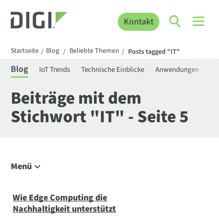
Kontakt
Startseite
Blog
Beliebte Themen
/
/
/
Posts tagged "IT"
Blog
IoT Trends
Technische Einblicke
Anwendungen
Be
Beiträge mit dem
Stichwort "IT" - Seite 5
Menü
Erkunden Sie den Blog
IoT Trends
Wie Edge Computing die
Nachhaltigkeit unterstützt
Technische Einblicke