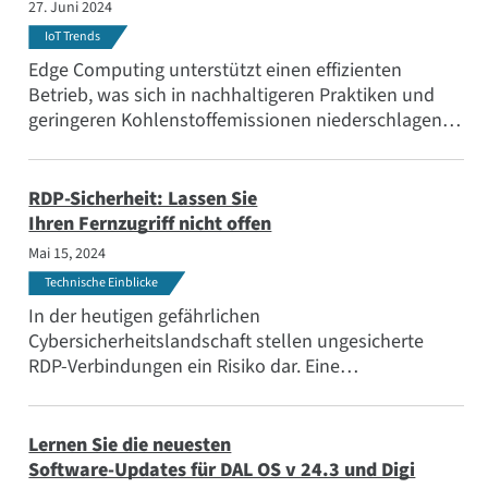
27. Juni 2024
Anwendungen
IoT Trends
Beliebte Themen
Edge Computing unterstützt einen effizienten
Treffen Sie das Team
Betrieb, was sich in nachhaltigeren Praktiken und
geringeren Kohlenstoffemissionen niederschlagen
Abonnieren
kann. In diesem Blogbeitrag stellen wir zehn
Beispiele vor.
RDP-Sicherheit: Lassen Sie
Ihren Fernzugriff nicht offen
Mai 15, 2024
Technische Einblicke
In der heutigen gefährlichen
Cybersicherheitslandschaft stellen ungesicherte
RDP-Verbindungen ein Risiko dar. Eine
kompromittierte RDP-Verbindung kann den Betrieb
lahmlegen, Produktionslinien unterbrechen und
sogar Sicherheitsprotokolle gefährden. Erfahren Sie,
Lernen Sie die neuesten
wie SSH No Ports von Atsign, ermöglicht durch Digi
Software-Updates für DAL OS v 24.3 und Digi