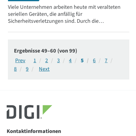
Viele Unternehmen arbeiten heute mit veralteten
seriellen Geräten, die anfällig für
Sicherheitsverletzungen sind. Durch die
Modernisierung Ihrer seriellen Konnektivität mit Digi
Connect® EZ können Sie Ihr Netzwerk gegen
potenzielle Sicherheitsbedrohungen stärken.
Ergebnisse 49–60 (von 99)
1
2
3
4
5
6
7
8
9
Kontaktinformationen