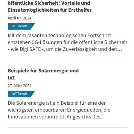
unsere Auswirkungen zu überwachen, zu verwalten
öffentliche Sicherheit: Vorteile und
und zu mindern.
Einsatzmöglichkeiten für Ersthelfer
April 07, 2024
IoT Trends
Mit dem rasanten technologischen Fortschritt
entstehen 5G-Lösungen für die öffentliche Sicherheit
- wie Digi SAFE -, um die Zuverlässigkeit und den
Datendurchsatz in Fahrzeugen von Ersthelfern zu
verbessern. Erfahren Sie mehr.
Beispiele für Solarenergie und
IoT
27. März 2024
IoT Trends
Die Solarenergie ist ein Beispiel für eine der
wichtigsten erneuerbaren Energiequellen, die
Innovationen vorantreibt. Angesichts des
Klimawandels, der sich weltweit zu einem der
größten Probleme entwickelt hat, ist die