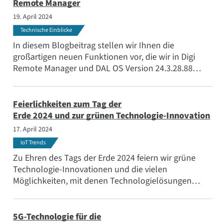
Containers, diese Herausforderung löst.
Remote Manager
19. April 2024
Technische Einblicke
In diesem Blogbeitrag stellen wir Ihnen die
großartigen neuen Funktionen vor, die wir in Digi
Remote Manager und DAL OS Version 24.3.28.88
hinzugefügt haben. Wir laden Sie ein, sich eine
Minute Zeit zu nehmen und die wichtigsten
Highlights der neuesten Ergänzungen und
Feierlichkeiten zum Tag der
Änderungen an unserer Software durchzugehen.
Erde 2024 und zur grünen Technologie-Innovation
17. April 2024
IoT Trends
Zu Ehren des Tags der Erde 2024 feiern wir grüne
Technologie-Innovationen und die vielen
Möglichkeiten, mit denen Technologielösungen
unsere Verantwortung für den Planeten und die
lebenswichtigen natürlichen Ressourcen
unterstützen und unsere Fähigkeit verbessern,
5G-Technologie für die