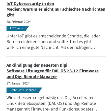
Solarenergie eine der wichtigsten Ressourcen für
IoT Cybersecurity in den
saubere, erneuerbare Energie. Sehen Sie sich einige
Medien: Warum es nicht nur schlechte Nachrichten
innovative Solarbeispiele an.
gibt
28. Februar 2024
IoT Trends
Unter IoT gibt es entscheidende Schritte, die jeder
Betrieb einleiten kann und sollte. Und es gibt
wirklich eine gute Nachricht: Mit der richtigen
Technologielösung können sich Unternehmen auf
aktuelle und unvorhergesehene Risiken vorbereiten.
Ankündigung der neuesten Digi
Software Lösungen für DAL OS 23.12 Firmware
und Digi Remote Manager
17. Januar 2024
Technische Einblicke
Wir verbessern regelmäßig das Digi Accelerated
Linux Betriebssystem (DAL OS) und Digi Remote
Manager mit Firmware- und Funktionsupdates.