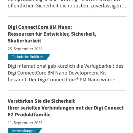
öffentlichen Sicherheit die robusten, zuverlässigen
und sicheren Konnektivitätslösungen, die sie
benötigen, von sicherem Datenaustausch bis hin zu
höchst zuverlässiger Kommunikation für
Digi ConnectCore 8M Nano:
Situationsbewusstsein und Konnektivität für alle
Ressourcen für Entwickler, Sicherheit,
bordeigenen und am Körper getragenen Systeme.
Skalierbarkeit
25. September 2023
Technische Einblicke
Digi International gab kürzlich die Verfügbarkeit des
Digi ConnectCore 8M Nano Development Kit
bekannt. Der Digi ConnectCore® 8M Nano wurde
entwickelt, um die Anforderungen von Unternehmen
zu erfüllen, die industrielle, medizinische,
landwirtschaftliche und Transportprodukte
Verstärken Sie die Sicherheit
entwickeln, die fortschrittliche Konnektivität und
Ihrer seriellen Verbindungen mit der Digi Connect
Multimedia-Funktionen benötigen.
EZ Produktfamilie
11. September 2023
Anwendungen