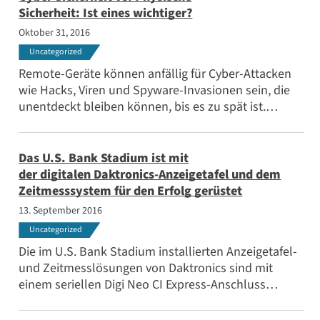
Sicherheit: Ist eines wichtiger?
Oktober 31, 2016
Uncategorized
Remote-Geräte können anfällig für Cyber-Attacken
wie Hacks, Viren und Spyware-Invasionen sein, die
unentdeckt bleiben können, bis es zu spät ist.
Remote-Geräte können auch noch anfälliger für
physische unbefugte Zugriffe oder Beschädigungen
sein, da der Fokus der Sicherheit meist woanders
Das U.S. Bank Stadium ist mit
liegt.
der digitalen Daktronics-Anzeigetafel und dem
Zeitmesssystem für den Erfolg gerüstet
13. September 2016
Uncategorized
Die im U.S. Bank Stadium installierten Anzeigetafel-
und Zeitmesslösungen von Daktronics sind mit
einem seriellen Digi Neo CI Express-Anschluss
ausgestattet, um sicherzustellen, dass genaue
Informationen zeitnah an alle Anzeigetafeln und