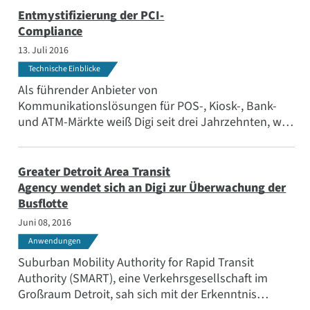
Uhren des Stadions gesendet werden.
Entmystifizierung der PCI-
Compliance
13. Juli 2016
Technische Einblicke
Als führender Anbieter von
Kommunikationslösungen für POS-, Kiosk-, Bank-
und ATM-Märkte weiß Digi seit drei Jahrzehnten, wie
wichtig der Schutz von Kredit- und
Debitkartentransaktionen ist.
Greater Detroit Area Transit
Agency wendet sich an Digi zur Überwachung der
Busflotte
Juni 08, 2016
Anwendungen
Suburban Mobility Authority for Rapid Transit
Authority (SMART), eine Verkehrsgesellschaft im
Großraum Detroit, sah sich mit der Erkenntnis