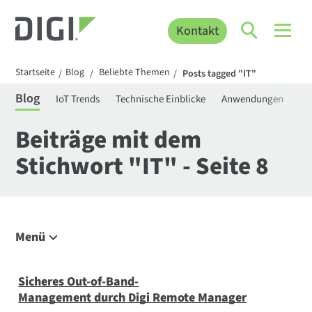
Kontakt
Startseite
Blog
Beliebte Themen
/
/
/
Posts tagged "IT"
Blog
IoT Trends
Technische Einblicke
Anwendungen
Be
Beiträge mit dem
Stichwort "IT" - Seite 8
Menü
Erkunden Sie den Blog
IoT Trends
Sicheres Out-of-Band-
Management durch Digi Remote Manager
Technische Einblicke