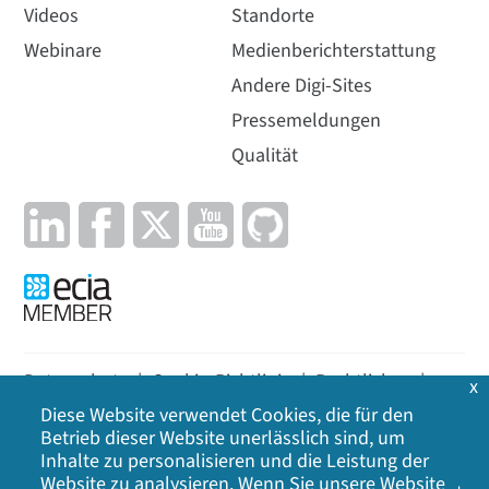
Videos
Standorte
Webinare
Medienberichterstattung
Andere Digi-Sites
Pressemeldungen
Qualität
Datenschutz
|
Cookie-Richtlinie
|
Rechtliches
|
x
Diese Website verwendet Cookies, die für den
Lageplan
Betrieb dieser Website unerlässlich sind, um
Inhalte zu personalisieren und die Leistung der
©
2026
Digi International Inc. Alle Rechte
Website zu analysieren. Wenn Sie unsere Website