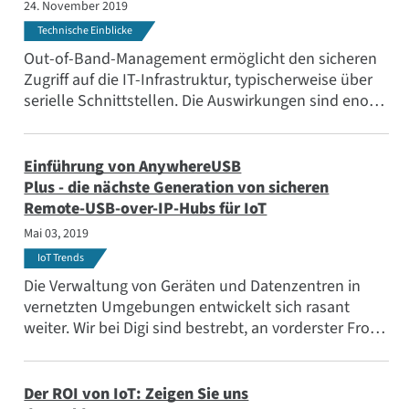
24. November 2019
Anwendungen
Technische Einblicke
Beliebte Themen
Out-of-Band-Management ermöglicht den sicheren
Treffen Sie das Team
Zugriff auf die IT-Infrastruktur, typischerweise über
serielle Schnittstellen. Die Auswirkungen sind enorm
Abonnieren
für geschäftskritische Anwendungen wie
Rechenzentren, die eine nahezu 100-prozentige
Betriebszeit der Geräte erfordern.
Einführung von AnywhereUSB
Plus - die nächste Generation von sicheren
Remote-USB-over-IP-Hubs für IoT
Mai 03, 2019
IoT Trends
Die Verwaltung von Geräten und Datenzentren in
vernetzten Umgebungen entwickelt sich rasant
weiter. Wir bei Digi sind bestrebt, an vorderster Front
zu stehen, wenn es darum geht, Benutzer mit
modernsten IoT Lösungen zu unterstützen.
Der ROI von IoT: Zeigen Sie uns