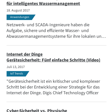
für intelligentes Wassermanagement
18. August 2017
Anwendungen
Netzwerk- und SCADA-Ingenieure haben die
Aufgabe, sichere und effiziente Wasser- und
Abwassermanagementsysteme für ihre lokalen und
regionalen Gemeinden zu entwickeln und zu
betreiben, um komplexe Entwässerungsgebiete,
verteilte Hebeanlagen und kommunale
Internet der Dinge
Wasseraufbereitungsanlagen zu unterstützen.
Gerätesicherheit: Fünf einfache Schritte (Video)
Juli 13, 2017
IoT Trends
"Gerätesicherheit ist ein kritischer und komplexer
Schritt bei der Entwicklung einer Strategie für das
Internet der Dinge. Digis Chief Technology Officer
Cyber-Sicherheit vs. Physische