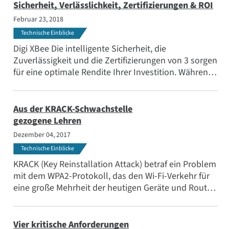
Sicherheit, Verlässlichkeit, Zertifizierungen & ROI
Februar 23, 2018
Technische Einblicke
Digi XBee Die intelligente Sicherheit, die
Zuverlässigkeit und die Zertifizierungen von 3 sorgen
für eine optimale Rendite Ihrer Investition. Während
Sie Ihr Produkt mit ruhigem Gewissen schneller auf
den Markt bringen, bringen Sie auch mehr Geld in
die Kasse.
Aus der KRACK-Schwachstelle
gezogene Lehren
Dezember 04, 2017
Technische Einblicke
KRACK (Key Reinstallation Attack) betraf ein Problem
mit dem WPA2-Protokoll, das den Wi-Fi-Verkehr für
eine große Mehrheit der heutigen Geräte und Router
verschlüsselt. Mit anderen Worten: Dieses Problem
betraf fast jeden, der einen Computer besitzt. Was
können wir daraus lernen?
Vier kritische Anforderungen