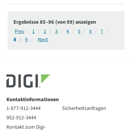
konfrontiert, dass ihr automatisches
Fahrzeugortungssystem (AVL) alt, langsam und
ineffizient war.
Ergebnisse 85–96 (von 99) anzeigen
1
2
3
4
5
6
7
8
9
Kontaktinformationen
1-877-912-3444
Sicherheitsanfragen
952-912-3444
Kontakt zum Digi-