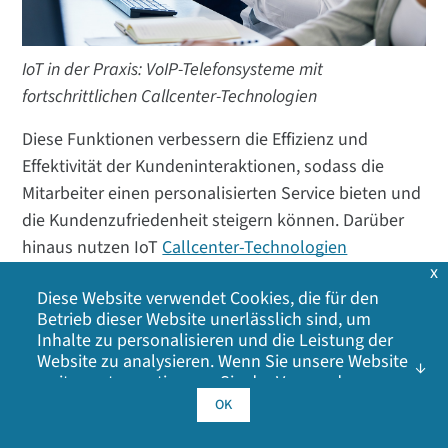
IoT in der Praxis: VoIP-Telefonsysteme mit
fortschrittlichen Callcenter-Technologien
Diese Funktionen verbessern die Effizienz und
Effektivität der Kundeninteraktionen, sodass die
Mitarbeiter einen personalisierten Service bieten und
die Kundenzufriedenheit steigern können. Darüber
hinaus nutzen IoT
Callcenter-Technologien
x
Echtzeitdaten und Analysen, um den Mitarbeitern
Diese Website verwendet Cookies, die für den
wertvolle Einblicke in das Kundenverhalten zu
Betrieb dieser Website unerlässlich sind, um
liefern, sodass sie einen gezielteren und proaktiveren
Inhalte zu personalisieren und die Leistung der
Support bieten können.
Website zu analysieren. Wenn Sie unsere Website
weiter nutzen, stimmen Sie der Verwendung
Geschäftsergebnis:
Verbesserung der
unserer Cookies zu. Klicken Sie auf OK, um Ihr
OK
Einverständnis mit unserer
Cookie-Richtlinie
zu
Kundenzufriedenheit, Verringerung der
geben, einschließlich Werbe-Cookies, Analyse-